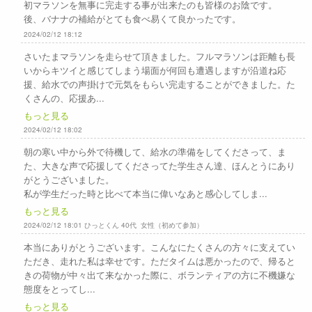
初マラソンを無事に完走する事が出来たのも皆様のお陰です。
後、バナナの補給がとても食べ易くて良かったです。
2024/02/12 18:12
さいたまマラソンを走らせて頂きました。フルマラソンは距離も長
いからキツイと感じてしまう場面が何回も遭遇しますが沿道ね応
援、給水での声掛けで元気をもらい完走することができました。た
くさんの、応援あ...
もっと見る
2024/02/12 18:02
朝の寒い中から外で待機して、給水の準備をしてくださって、ま
た、大きな声で応援してくださってた学生さん達、ほんとうにあり
がとうございました。
私が学生だった時と比べて本当に偉いなあと感心してしま...
もっと見る
2024/02/12 18:01 ひっとくん 40代 女性（初めて参加）
本当にありがとうございます。こんなにたくさんの方々に支えてい
ただき、走れた私は幸せです。ただタイムは悪かったので、帰ると
きの荷物が中々出て来なかった際に、ボランティアの方に不機嫌な
態度をとってし...
もっと見る