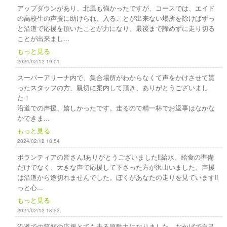
アップダウンがあり、北風も強かったですが、コースでは、エイド
の高校生の声援に助けられ、入ることが出来ない場所を除けばずっ
と沿道で応援を頂いたことが力になり、最後まで諦めずに走り切る
ことが出来まし...
もっと見る
2024/02/12 19:01
スーパーアリーナ内で、集合場所がわからなくて声をかけさせて貰
ったスタッフの方、親切に案内して頂き、ありがとうございまし
た！
沿道での声援、嬉しかったです。走るので精一杯でお返事はなかな
かできま...
もっと見る
2024/02/12 18:54
ボランティアの皆さん❗ありがとうございました‼️給水、給食の準備
だけでなく、大きな声で応援して下さった方が沢山いました。声援
は沿道から途切れませんでした。ぼくがあなたの走りを見ています‼️
っと心...
もっと見る
2024/02/12 18:52
沿道での笑顔の応援とても走る原動力になりました。おかげで自己