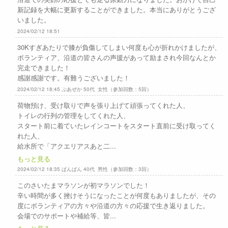
新記録を大幅に更新することができました。本当にありがとうござ
いました。
2024/02/12 18:51
30Kすぎあたりで膝が負傷してしまい何度も心が折れかけましたが、
ボランティア、沿道の皆さんの声援があって励まされ今回なんとか
完走できました！
感謝感謝です。有難うございました！
2024/02/12 18:45 ぷあぜか 50代 女性（参加回数：5回）
荷物預け、受け取りで声を張り上げて頑張ってくれた人、
トイレの行列の管理をしてくれた人、
スタート前に着ていたレインコートをスタート直前に受け取ってく
れた人、
給水所で「アクエリアスあと二...
もっと見る
2024/02/12 18:35 ぱんぱん 40代 男性（参加回数：3回）
このさいたまマラソンが初マラソンでした！
辛い時間が多く挫けそうになったことが何度もありましたが、その
度にボランティアの方々や沿道の方々の応援で生き返りました。
会場でのサポートや補給等、皆...