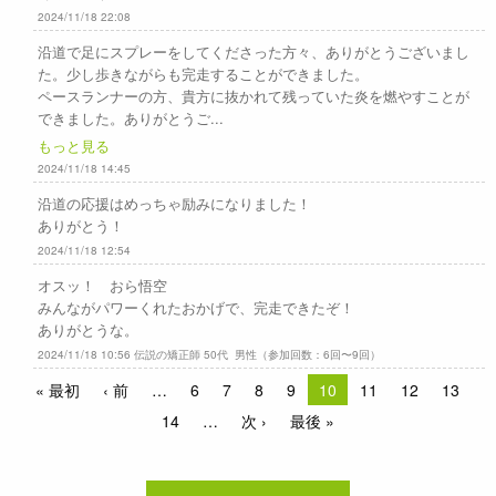
2024/11/18 22:08
沿道で足にスプレーをしてくださった方々、ありがとうございまし
た。少し歩きながらも完走することができました。
ペースランナーの方、貴方に抜かれて残っていた炎を燃やすことが
できました。ありがとうご...
もっと見る
2024/11/18 14:45
沿道の応援はめっちゃ励みになりました！
ありがとう！
2024/11/18 12:54
オスッ！ おら悟空
みんながパワーくれたおかげで、完走できたぞ！
ありがとうな。
2024/11/18 10:56 伝説の矯正師 50代 男性（参加回数：6回〜9回）
« 最初
‹ 前
6
7
8
9
10
11
12
13
14
次 ›
最後 »