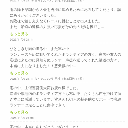
2025/11/09 21:19 まっすん 40代 男性（参加回数：2回）
雨の降る早朝から大会を円滑に進めるために尽力してくださり、誠
にありがとうございました。
お陰様で差し支えなくレースに挑むことが出来ました。
また、沿道の皆様の力強い応援がその先の1歩を後押し...
もっと見る
2025/11/09 21:11
ひとしきり雨の降る中、また寒い中
ランナーのために動いてくれたボランティアの方々、家族や友人の
応援に来たのに見知らぬランナー声援を送ってくれた沿道の方々、
本当に力になりました！！悪天候の中...
もっと見る
2025/11/09 21:11 なんそん 30代 男性（参加回数：4回）
雨の中、主催運営側大変お疲れ様でした。
沿道や敷地内のボランティア方々も寒い中、たくさん声を掛けて頂
き本当に感謝しています。皆さん1人1人の献身的なサポートで私達
ランナーは走ることに集中できて...
もっと見る
2025/11/09 21:08
雨の中、本当にありがとうございました❗️