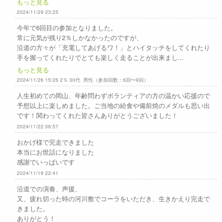
もっと見る
2024/11/29 23:25
今年で6回目の参加となりました。
常に元気が残り2％しかなかったのですが、
沿道の方々が「充電してあげるワ！」とハイタッチをしてくれたり
手を握ってくれたりでとても楽しく走ることが出来まし...
もっと見る
2024/11/26 15:26 2％ 30代 男性（参加回数：6回〜9回）
人生初めての岡山、年齢問わずボランティアの方の温かい応援ので
予想以上に楽しめました。ご当地の給食や備前焼のメダルも思い出
です！関わってくれた皆さんありがとうございました！
2024/11/22 06:57
おかげ様で完走できました
本当にお世話になりました
感謝でいっぱいです
2024/11/19 22:41
沿道での演奏、声援、
又、疲れ切った時の河川敷でコーラをいただき、生きかえり完走で
きました。
ありがとう！