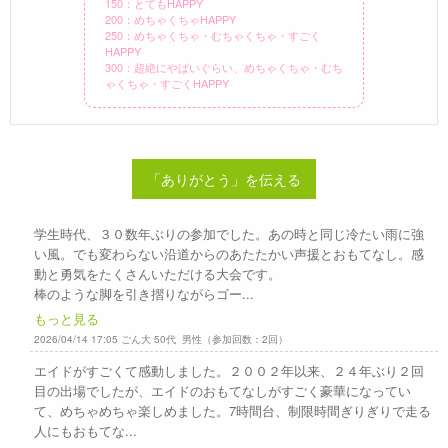
150：とてもHAPPY
200：めちゃくちゃHAPPY
250：めちゃくちゃ・むちゃくちゃ・すごく
HAPPY
300：超絶にやばいぐらい、めちゃくちゃ・むち
ゃくちゃ・すごくHAPPY
「ありがとう」を伝える
学生時代、３０数年ぶりの参加でした。あの時と同じ冷たい雨に強
い風。でも変わらない沿道からのあたたかい声援とおもてなし。感
動と勇気をたくさんいただける大会です。
棒のような脚を引き摺りながらゴー...
もっと見る
2026/04/14 17:05 ごん大 50代 男性（参加回数：2回）
エイドがすごくて感動しました。２００２年以来、２４年ぶり２回
目の出場でしたが、エイドのおもてなしがすごく豪華になってい
て、めちゃめちゃ楽しめました。7時間台、制限時間ぎりぎりで走る
人にもおもてな...