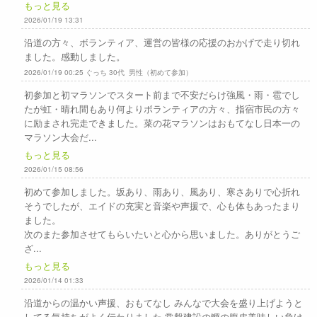
もっと見る
2026/01/19 13:31
沿道の方々、ボランティア、運営の皆様の応援のおかげで走り切れ
ました。感動しました。
2026/01/19 00:25 ぐっち 30代 男性（初めて参加）
初参加と初マラソンでスタート前まで不安だらけ強風・雨・雹でし
たが虹・晴れ間もあり何よりボランティアの方々、指宿市民の方々
に励まされ完走できました。菜の花マラソンはおもてなし日本一の
マラソン大会だ...
もっと見る
2026/01/15 08:56
初めて参加しました。坂あり、雨あり、風あり、寒さありで心折れ
そうでしたが、エイドの充実と音楽や声援で、心も体もあったまり
ました。
次のまた参加させてもらいたいと心から思いました。ありがとうご
ざ...
もっと見る
2026/01/14 01:33
沿道からの温かい声援、おもてなし みんなで大会を盛り上げようと
してる気持ちがよく伝わりました 常盤建設の鰹の腹皮美味しい負け