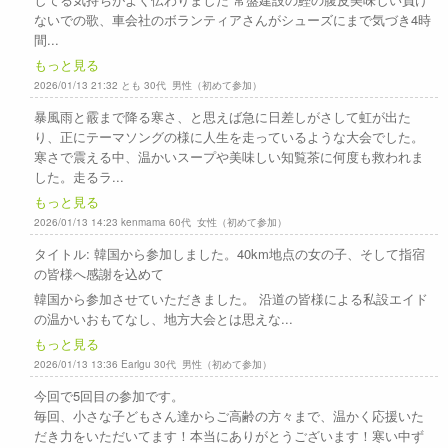
ないでの歌、車会社のボランティアさんがシューズにまで気づき4時
間...
もっと見る
2026/01/13 21:32 とも 30代 男性（初めて参加）
暴風雨と霰まで降る寒さ、と思えば急に日差しがさして虹が出た
り、正にテーマソングの様に人生を走っているような大会でした。
寒さで震える中、温かいスープや美味しい知覧茶に何度も救われま
した。走るラ...
もっと見る
2026/01/13 14:23 kenmama 60代 女性（初めて参加）
タイトル: 韓国から参加しました。40km地点の女の子、そして指宿
の皆様へ感謝を込めて
韓国から参加させていただきました。 沿道の皆様による私設エイド
の温かいおもてなし、地方大会とは思えな...
もっと見る
2026/01/13 13:36 Earlgu 30代 男性（初めて参加）
今回で5回目の参加です。
毎回、小さな子どもさん達からご高齢の方々まで、温かく応援いた
だき力をいただいてます！本当にありがとうございます！寒い中ず