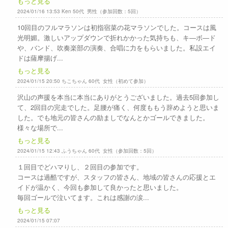
もっと見る
2024/01/16 13:53 Ken 50代 男性（参加回数：5回）
10回目のフルマラソンは初指宿菜の花マラソンでした。コースは風
光明媚。激しいアップダウンで折れかかった気持ちも、キ―ボ―ド
や、バンド、吹奏楽部の演奏、合唱に力をもらいました。私設エイ
ドは薩摩揚げ...
もっと見る
2024/01/15 20:50 ちこちゃん 60代 女性（初めて参加）
沢山の声援を本当に本当にありがとうございました。過去5回参加し
て、2回目の完走でした。足腰が痛く、何度ももう辞めようと思いま
した。でも地元の皆さんの励ましでなんとかゴールできました。
様々な場所で...
もっと見る
2024/01/15 12:43 ふうちゃん 60代 女性（参加回数：5回）
１回目でどハマりし、２回目の参加です。
コースは過酷ですが、スタッフの皆さん、地域の皆さんの応援とエ
イドが温かく、今回も参加して良かったと思いました。
毎回ゴールで泣いてます。これは感謝の涙...
もっと見る
2024/01/15 07:07