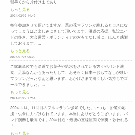
朝早くから片付けまであり...
もっと見る
2024/02/02 14:49
毎年参加させて頂いてますが、菜の花マラソンが終わるとロスにな
ってしまうほど楽しみにさせて頂いてます。沿道の応援、私設エイ
ドの多さ、大会運営・ボランティアのおもてなし感に、ほんと感謝
しております。...
もっと見る
2024/01/25 06:20
ご家庭単位でも沿道でお菓子や給水をされている方々やバンド演
奏、足湯なんかもあったりして、おそらく日本一おもてなしが凄い
マラソンだったなぁと思います。おかげさまで清々しい気持ちでゴ
ールできました。...
もっと見る
2024/01/22 17:54
2024.1.14、11回目のフルマラソン参加でした。いつも、沿道の応
援・供食に力づけられています。本当にありがとうございます。バ
ンド演奏も最高です。39㎞付近・最後の直線区間で演奏・歌われる
「...
もっと見る