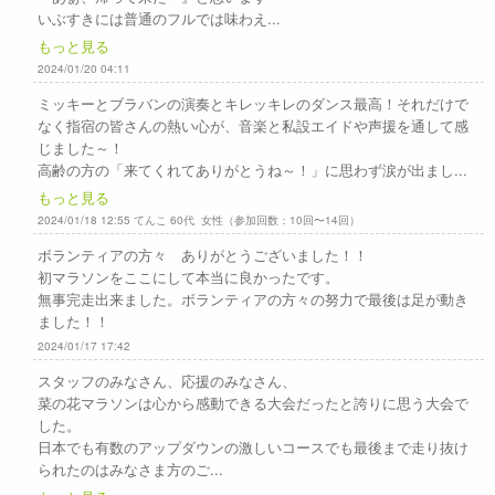
いぶすきには普通のフルでは味わえ...
もっと見る
2024/01/20 04:11
ミッキーとブラバンの演奏とキレッキレのダンス最高！それだけで
なく指宿の皆さんの熱い心が、音楽と私設エイドや声援を通して感
じました～！
高齢の方の「来てくれてありがとうね～！」に思わず涙が出まし...
もっと見る
2024/01/18 12:55 てんこ 60代 女性（参加回数：10回〜14回）
ボランティアの方々 ありがとうございました！！
初マラソンをここにして本当に良かったです。
無事完走出来ました。ボランティアの方々の努力で最後は足が動き
ました！！
2024/01/17 17:42
スタッフのみなさん、応援のみなさん、
菜の花マラソンは心から感動できる大会だったと誇りに思う大会で
した。
日本でも有数のアップダウンの激しいコースでも最後まで走り抜け
られたのはみなさま方のご...