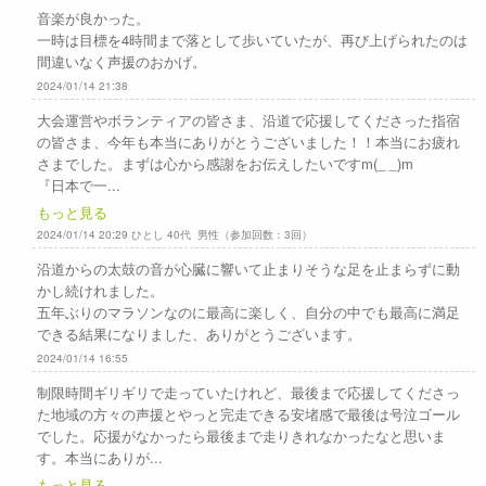
音楽が良かった。
一時は目標を4時間まで落として歩いていたが、再び上げられたのは
間違いなく声援のおかげ。
2024/01/14 21:38
大会運営やボランティアの皆さま、沿道で応援してくださった指宿
の皆さま、今年も本当にありがとうございました！！本当にお疲れ
さまでした。まずは心から感謝をお伝えしたいですm(_ _)m
『日本で一...
もっと見る
2024/01/14 20:29 ひとし 40代 男性（参加回数：3回）
沿道からの太鼓の音が心臓に響いて止まりそうな足を止まらずに動
かし続けれました。
五年ぶりのマラソンなのに最高に楽しく、自分の中でも最高に満足
できる結果になりました、ありがとうございます。
2024/01/14 16:55
制限時間ギリギリで走っていたけれど、最後まで応援してくださっ
た地域の方々の声援とやっと完走できる安堵感で最後は号泣ゴール
でした。応援がなかったら最後まで走りきれなかったなと思いま
す。本当にありが...
もっと見る