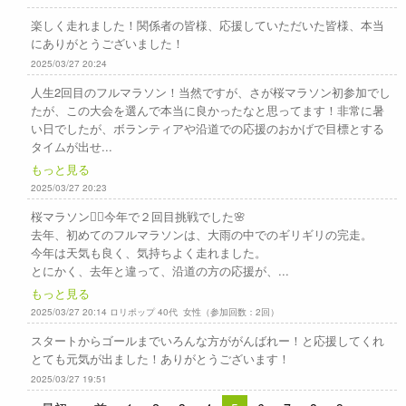
楽しく走れました！関係者の皆様、応援していただいた皆様、本当
にありがとうございました！
2025/03/27 20:24
人生2回目のフルマラソン！当然ですが、さが桜マラソン初参加でし
たが、この大会を選んで本当に良かったなと思ってます！非常に暑
い日でしたが、ボランティアや沿道での応援のおかげで目標とする
タイムが出せ...
もっと見る
2025/03/27 20:23
桜マラソン🏃‍♀️今年で２回目挑戦でした🌸
去年、初めてのフルマラソンは、大雨の中でのギリギリの完走。
今年は天気も良く、気持ちよく走れました。
とにかく、去年と違って、沿道の方の応援が、...
もっと見る
2025/03/27 20:14 ロリポップ 40代 女性（参加回数：2回）
スタートからゴールまでいろんな方ががんばれー！と応援してくれ
とても元気が出ました！ありがとうございます！
2025/03/27 19:51