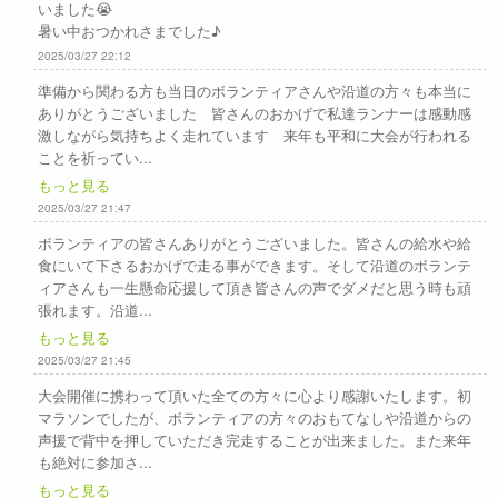
いました😭
暑い中おつかれさまでした♪
2025/03/27 22:12
準備から関わる方も当日のボランティアさんや沿道の方々も本当に
ありがとうございました 皆さんのおかげで私達ランナーは感動感
激しながら気持ちよく走れています 来年も平和に大会が行われる
ことを祈ってい...
もっと見る
2025/03/27 21:47
ボランティアの皆さんありがとうございました。皆さんの給水や給
食にいて下さるおかげで走る事ができます。そして沿道のボランテ
ィアさんも一生懸命応援して頂き皆さんの声でダメだと思う時も頑
張れます。沿道...
もっと見る
2025/03/27 21:45
大会開催に携わって頂いた全ての方々に心より感謝いたします。初
マラソンでしたが、ボランティアの方々のおもてなしや沿道からの
声援で背中を押していただき完走することが出来ました。また来年
も絶対に参加さ...
もっと見る