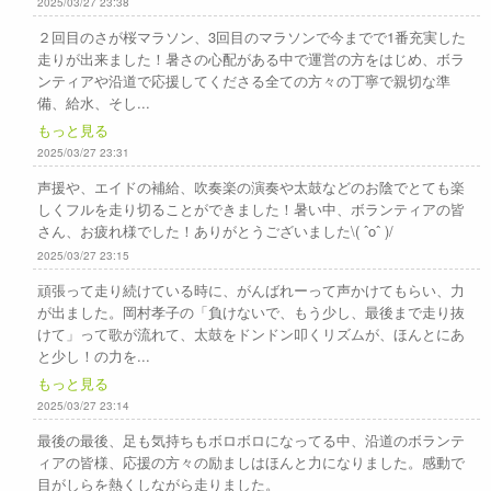
2025/03/27 23:38
２回目のさが桜マラソン、3回目のマラソンで今までで1番充実した
走りが出来ました！暑さの心配がある中で運営の方をはじめ、ボラ
ンティアや沿道で応援してくださる全ての方々の丁寧で親切な準
備、給水、そし...
もっと見る
2025/03/27 23:31
声援や、エイドの補給、吹奏楽の演奏や太鼓などのお陰でとても楽
しくフルを走り切ることができました！暑い中、ボランティアの皆
さん、お疲れ様でした！ありがとうございました\( ˆoˆ )/
2025/03/27 23:15
頑張って走り続けている時に、がんばれーって声かけてもらい、力
が出ました。岡村孝子の「負けないで、もう少し、最後まで走り抜
けて」って歌が流れて、太鼓をドンドン叩くリズムが、ほんとにあ
と少し！の力を...
もっと見る
2025/03/27 23:14
最後の最後、足も気持ちもボロボロになってる中、沿道のボランテ
ィアの皆様、応援の方々の励ましはほんと力になりました。感動で
目がしらを熱くしながら走りました。