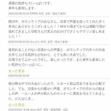
感謝の気持ちでいっぱいです。
来年も参加します。
2024/03/28 20:44 ERIKA 40代 女性（初めて参加）
雨の中、ボランティアのみなさん、沿道で声援を送ってくれた方々
本当にありがとうございました！！40キロ過ぎてからは感動で涙が
溢れてきました🥲皆さんの支えのおかげでさくらマラソン楽しめま
した！！
2024/03/28 20:43 ゆんがり 30代 女性（初めて参加）
途切れることのない沿道からの声援と、ボランティアの方々の大会
を作り上げる気持ちが伝わり、とても良い大会でした。
出場できてよかったですし、楽しかったです。また来年も参加した
い気持ちでいっぱいに...
もっと見る
2024/03/28 20:03
雨が降る中での大会だったので、スタート前は完走できるか心配で
した。でも、沿道からの暖かい声援、ボランティアの方からの励ま
しの声、一人一人の声が私たちのランナーに勇気を与えてくれまし
た。どんなにき...
もっと見る
2024/03/28 18:38 sana 40代 男性（参加回数：4回）