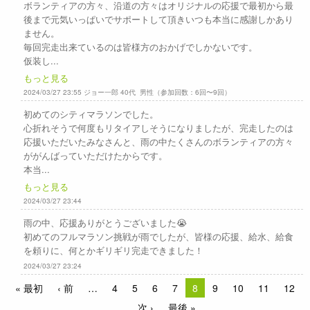
ボランティアの方々、沿道の方々はオリジナルの応援で最初から最
後まで元気いっぱいでサポートして頂きいつも本当に感謝しかあり
ません。
毎回完走出来ているのは皆様方のおかげでしかないです。
仮装し...
もっと見る
2024/03/27 23:55 ジョー一郎 40代 男性（参加回数：6回〜9回）
初めてのシティマラソンでした。
心折れそうで何度もリタイアしそうになりましたが、完走したのは
応援いただいたみなさんと、雨の中たくさんのボランティアの方々
ががんばっていただけたからです。
本当...
もっと見る
2024/03/27 23:44
雨の中、応援ありがとうございました😭
初めてのフルマラソン挑戦が雨でしたが、皆様の応援、給水、給食
を頼りに、何とかギリギリ完走できました！
2024/03/27 23:24
« 最初
‹ 前
4
5
6
7
8
9
10
11
12
次 ›
最後 »