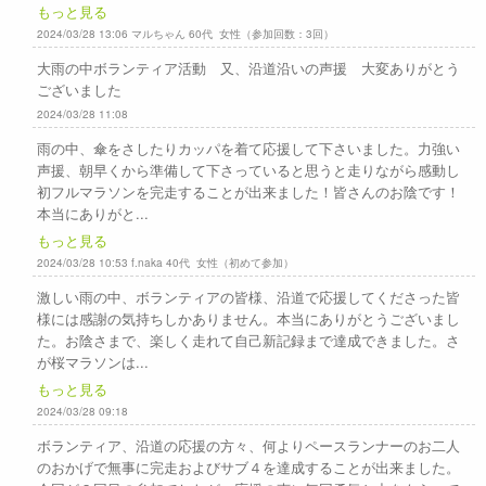
もっと見る
2024/03/28 13:06 マルちゃん 60代 女性（参加回数：3回）
大雨の中ボランティア活動 又、沿道沿いの声援 大変ありがとう
ございました
2024/03/28 11:08
雨の中、傘をさしたりカッパを着て応援して下さいました。力強い
声援、朝早くから準備して下さっていると思うと走りながら感動し
初フルマラソンを完走することが出来ました！皆さんのお陰です！
本当にありがと...
もっと見る
2024/03/28 10:53 f.naka 40代 女性（初めて参加）
激しい雨の中、ボランティアの皆様、沿道で応援してくださった皆
様には感謝の気持ちしかありません。本当にありがとうございまし
た。お陰さまで、楽しく走れて自己新記録まで達成できました。さ
が桜マラソンは...
もっと見る
2024/03/28 09:18
ボランティア、沿道の応援の方々、何よりペースランナーのお二人
のおかげで無事に完走およびサブ４を達成することが出来ました。