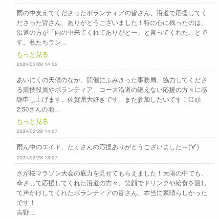
雨の中支えてくださったボランティアの皆さん、沿道で応援してく
ださった皆さん、ありがとうございました！特に心に残ったのは、
沿道の方が「雨の中来てくれてありがとー」と言ってくれたことで
す。私たちラン...
もっと見る
2024/03/28 14:32
あいにくの天候のなか、開催にふみきった事務局、協力してくださ
る競技役員やボランティア、コース沿道の絶えない応援の方々に感
謝申し上げます。佐賀県大好きです。また参加したいです！江頭
2:50さんの地...
もっと見る
2024/03/28 14:07
雨ん中のエイド、たくさんの応援ありがとうございました～('∀`)
2024/03/28 13:27
さが桜マラソン大会の底力を見せてもらえました！大雨の中でも、
傘さして応援してくれた沿道の方々、笑顔でドリンクや給食を渡し
て声かけしてくれたボランティアの皆さん、本当に素晴らしかった
です！
吉野...