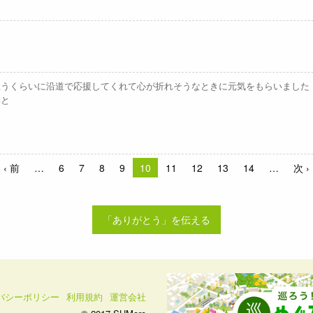
思うくらいに沿道で応援してくれて心が折れそうなときに元気をもらいました
いと
‹ 前
6
7
8
9
10
11
12
13
14
次 ›
「ありがとう」を伝える
バシーポリシー
利用規約
運営会社