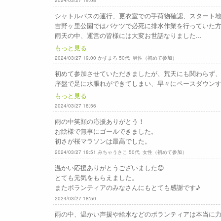
2024/03/27 19:08
シャトルバスの運行、更衣室での手荷物確認、スタート
吉野ヶ里公園ではバケツで必死に排水作業を行っていた
雨天の中、運営の皆様には大変お世話なりました...
もっと見る
2024/03/27 19:00 かずまろ 50代 男性（初めて参加）
初めて参加させていただきましたが、荒天にも関わらず
序盤で足に水脹れができてしまい、早々にペースダウンす
もっと見る
2024/03/27 18:56
雨の中笑顔の応援ありがとう！
お陰様で無事にゴールできました。
初さが桜マラソンは最高でした。
2024/03/27 18:51 みちゃうさこ 50代 女性（初めて参加）
温かい応援ありがとうございました😊
とても元気をもらえました。
またボランティアのみなさんにもとても感謝です♪
2024/03/27 18:50
雨の中、温かい声援や給水などのボランティアは本当に力