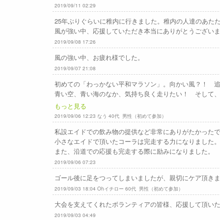
2019/09/11 02:29
25年ぶりぐらいに稚内に行きました。稚内の人達のあた
風が強い中、応援していただき本当にありがとうござい
2019/09/08 17:26
風の強い中、お疲れ様でした。
2019/09/07 21:08
初めての「わっかない平和マラソン」。向かい風？！ 
青い空、青い海のなか、気持ち良く走りたい！ そして、
もっと見る
2019/09/06 12:23 なう 40代 男性（初めて参加）
私設エイドでの飲み物の提供など非常にありがたかった
小さなエイドで頂いたコーラは完走する力になりました
また、沿道での応援も完走する際に励みになりました。
2019/09/06 07:23
ゴール後に足をつってしまいましたが、親切にケア頂き
2019/09/03 18:04 Ohイチロー 60代 男性（初めて参加）
大会を支えてくれたボランティアの皆様、応援して頂い
2019/09/03 04:49