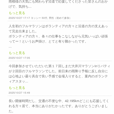
雨模様の天気にも関わらず沿道で応援してくださった皆さんのおか
げで、気持ち...
もっと見る
2025/10/27 17:17 ヨッシー 50代 男性（初めて参加）
人生初のフルマラソンはボランティアの方々と沿道の方の支えあっ
て完走出来ました。
ボランティアの方々、各々の仕事をこなしながら元気いっぱい頑張
ってー！というお声掛け、とてと有り難かったです。
...
もっと見る
2025/10/27 17:05
今回参加させていただいた第１７回しまだ大井川マラソンinリバティ
が２回目のフルマラソンでした。前日来の雨降り予報に反し自分に
は心地よい曇り具合で良い予感で会場入りすると、案内のボランテ
ィアスタッ...
もっと見る
2025/10/27 15:49
長い開催時間だし、交通の不便な中、42.195kmどこにも応援してく
れる方々居て、本当にありがたかったです。ありがとうございまし
た。