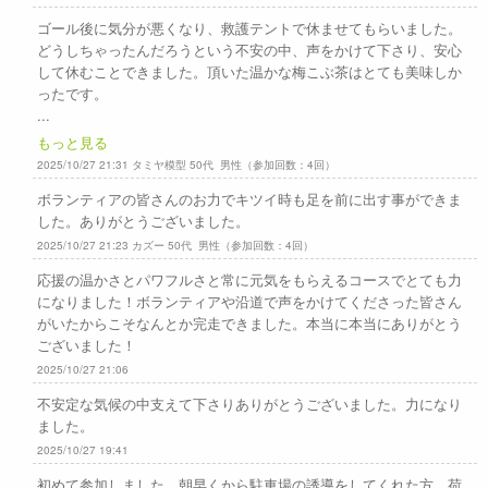
ゴール後に気分が悪くなり、救護テントで休ませてもらいました。
どうしちゃったんだろうという不安の中、声をかけて下さり、安心
して休むことできました。頂いた温かな梅こぶ茶はとても美味しか
ったです。
...
もっと見る
2025/10/27 21:31 タミヤ模型 50代 男性（参加回数：4回）
ボランティアの皆さんのお力でキツイ時も足を前に出す事ができま
した。ありがとうございました。
2025/10/27 21:23 カズー 50代 男性（参加回数：4回）
応援の温かさとパワフルさと常に元気をもらえるコースでとても力
になりました！ボランティアや沿道で声をかけてくださった皆さん
がいたからこそなんとか完走できました。本当に本当にありがとう
ございました！
2025/10/27 21:06
不安定な気候の中支えて下さりありがとうございました。力になり
ました。
2025/10/27 19:41
初めて参加しました。朝早くから駐車場の誘導をしてくれた方、荷