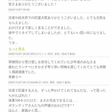
皆さまありがとうございました！
2025/10/27 09:48
沿道や給水所での応援大変ありがとうございました。とても元気を
もらえました。
おかげさまで楽しく走ることができました。
途中でリタイアしてしまいましたが、とてもいい思い出になりまし
た。
リタ...
もっと見る
2025/10/27 09:22 3匹のラビット 30代 女性（初めて参加）
荷物預かり受け渡しを担当してくれていた少年達のみなさま
疲れたランナーにすかさず寄り添い荷物を渡してくれてとても有難
く感謝感激でした。
有難う〜
2025/10/27 09:12 toshiki121 50代 男性（初めて参加）
沿道で応援する人も、ずっと声かけてくれてるんだな、って思った
らがんばれた！
体重100キロだけど、まさか完走できるとは、、
ボランティアさんたちの声援のおかげです^ ^
ほんと、家族かと思...