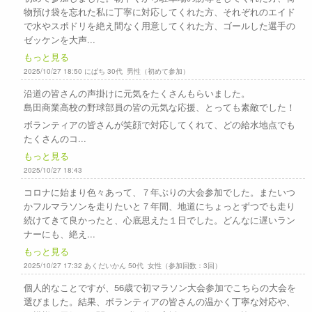
物預け袋を忘れた私に丁寧に対応してくれた方、それぞれのエイド
で水やスポドリを絶え間なく用意してくれた方、ゴールした選手の
ゼッケンを大声...
もっと見る
2025/10/27 18:50 にぱち 30代 男性（初めて参加）
沿道の皆さんの声掛けに元気をたくさんもらいました。
島田商業高校の野球部員の皆の元気な応援、とっても素敵でした！
ボランティアの皆さんが笑顔で対応してくれて、どの給水地点でも
たくさんのコ...
もっと見る
2025/10/27 18:43
コロナに始まり色々あって、７年ぶりの大会参加でした。またいつ
かフルマラソンを走りたいと７年間、地道にちょっとずつでも走り
続けてきて良かったと、心底思えた１日でした。どんなに遅いラン
ナーにも、絶え...
もっと見る
2025/10/27 17:32 あくだいかん 50代 女性（参加回数：3回）
個人的なことですが、56歳で初マラソン大会参加でこちらの大会を
選びました。結果、ボランティアの皆さんの温かく丁寧な対応や、