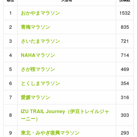
1
おかやまマラソン
1532
2
青梅マラソン
835
3
さいたまマラソン
721
4
NAHAマラソン
714
5
さが桜マラソン
469
6
とくしまマラソン
354
7
愛媛マラソン
316
IZU TRAIL Journey（伊豆トレイルジャ
8
303
ーニー）
9
東北・みやぎ復興マラソン
293