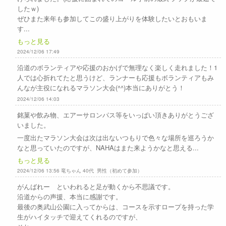
したｗ)
ぜひまた来年も参加してこの盛り上がりを体験したいとおもいま
す...
もっと見る
2024/12/06 17:49
沿道のボランティアや応援のおかげで無理なく楽しく走れました！1
人では心折れてたと思うけど、ランナーも応援もボランティアもみ
んなが主役になれるマラソン大会(^^)本当にありがとう！
2024/12/06 14:03
銘菓や飲み物、エアーサロンパス等をいっぱい頂きありがとうござ
いました。
一度出たマラソン大会は次は出ないつもりで色々な場所を巡ろうか
なと思っていたのですが、NAHAはまた来ようかなと思える...
もっと見る
2024/12/06 13:56 竜ちゃん 40代 男性（初めて参加）
がんばれー といわれると足が動くから不思議です。
沿道からの声援、本当に感謝です。
最後の奥武山公園に入ってからは、コースを示すロープを持った学
生がハイタッチで迎えてくれるのですが、