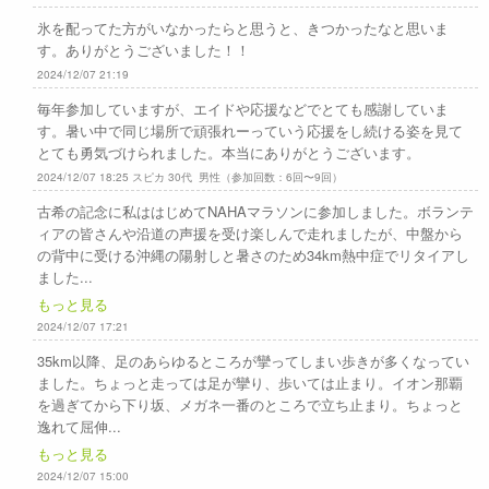
氷を配ってた方がいなかったらと思うと、きつかったなと思いま
す。ありがとうございました！！
2024/12/07 21:19
毎年参加していますが、エイドや応援などでとても感謝していま
す。暑い中で同じ場所で頑張れーっていう応援をし続ける姿を見て
とても勇気づけられました。本当にありがとうございます。
2024/12/07 18:25 スピカ 30代 男性（参加回数：6回〜9回）
古希の記念に私ははじめてNAHAマラソンに参加しました。ボランテ
ィアの皆さんや沿道の声援を受け楽しんで走れましたが、中盤から
の背中に受ける沖縄の陽射しと暑さのため34km熱中症でリタイアし
ました...
もっと見る
2024/12/07 17:21
35km以降、足のあらゆるところが攣ってしまい歩きが多くなってい
ました。ちょっと走っては足が攣り、歩いては止まり。イオン那覇
を過ぎてから下り坂、メガネ一番のところで立ち止まり。ちょっと
逸れて屈伸...
もっと見る
2024/12/07 15:00