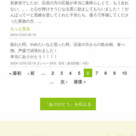
初参加でしたが、沿道の方の応援が本当に素晴らしくて、もう走れ
ない。。。と心が挫けそうになる度に励ましてもらいました！！が
んばってーと黒糖を渡してくれた子供たち、後ろで準備してくださ
った家族の方、...
もっと見る
2024/12/05 23:19
疲れた時、やめたいなと思った時、沿道の方からの飲み物、食べ
物、声援で頑張れました！
本当にありがとう！！！！
2024/12/05 23:19 まいりー 20代 女性（参加回数：4回）
« 最初
‹ 前
2
3
4
5
6
7
8
9
10
次 ›
最後 »
「ありがとう」を伝える