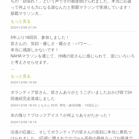
ちの「頑張れ！」という声でその都度助けられました。本当に応援
って何よりも力になる源なんだと那覇マラソンで実感しています！
那覇マラソン大...
もっと見る
2024/12/06 21:04
5年ぶり18回目、参加しました！
皆さんの、笑顔・優しさ・暖かさ・パワー…
本当に感謝しかないです！
NAHAマラソンを通じて、沖縄の皆さんに感じられて、逆にいろいろ
と考えさせらせます。
...
もっと見る
2024/12/06 19:09
ボランティア皆さん、皆さんありがとうございましたおかげ様で24
回連続完走達成しました
2024/12/06 18:43 ともさん 50代 男性（参加回数：15回以上）
氷の塊り？ブロックアイス？が何よりありがたかった！
2024/12/06 18:14
沿道の応援に、そしてボランティアの皆さんの笑顔に本当に勇気づ
けられました。(応援に囲まれてのゴール手前の最終ラップが最速で