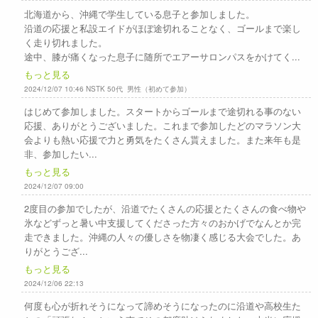
北海道から、沖縄で学生している息子と参加しました。
沿道の応援と私設エイドがほぼ途切れることなく、ゴールまで楽し
く走り切れました。
途中、膝が痛くなった息子に随所でエアーサロンパスをかけてく...
もっと見る
2024/12/07 10:46 NSTK 50代 男性（初めて参加）
はじめて参加しました。スタートからゴールまで途切れる事のない
応援、ありがとうございました。これまで参加したどのマラソン大
会よりも熱い応援で力と勇気をたくさん貰えました。また来年も是
非、参加したい...
もっと見る
2024/12/07 09:00
2度目の参加でしたが、沿道でたくさんの応援とたくさんの食べ物や
氷などずっと暑い中支援してくださった方々のおかげでなんとか完
走できました。沖縄の人々の優しさを物凄く感じる大会でした。あ
りがとうござ...
もっと見る
2024/12/06 22:13
何度も心が折れそうになって諦めそうになったのに沿道や高校生た