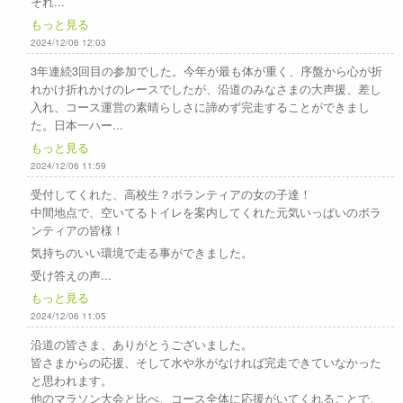
それ...
もっと見る
2024/12/06 12:03
3年連続3回目の参加でした。今年が最も体が重く、序盤から心が折
れかけ折れかけのレースでしたが、沿道のみなさまの大声援、差し
入れ、コース運営の素晴らしさに諦めず完走することができまし
た。日本一ハー...
もっと見る
2024/12/06 11:59
受付してくれた、高校生？ボランティアの女の子達！
中間地点で、空いてるトイレを案内してくれた元気いっぱいのボラ
ンティアの皆様！
気持ちのいい環境で走る事ができました。
受け答えの声...
もっと見る
2024/12/06 11:05
沿道の皆さま、ありがとうございました。
皆さまからの応援、そして水や氷がなければ完走できていなかった
と思われます。
他のマラソン大会と比べ、コース全体に応援がいてくれることで、